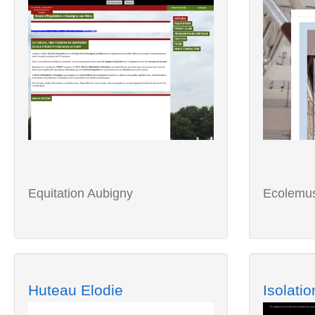
Equitation Aubigny
Ecolemus
Huteau Elodie
Isolati