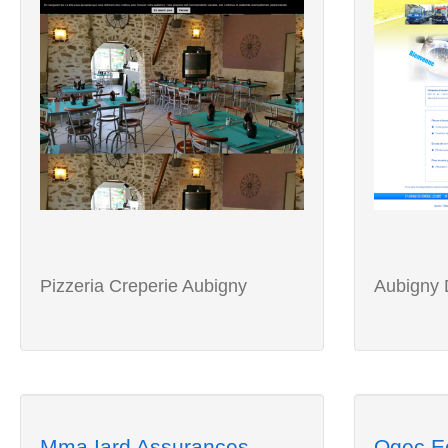
Pizzeria Creperie Aubigny
Aubigny
Mma Iard Assurances
Ogec Ec