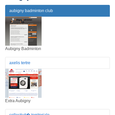
aubigny badminton club
Aubigny Badminton
axelis tertre
Extra Aubigny
collectivit� territoriale