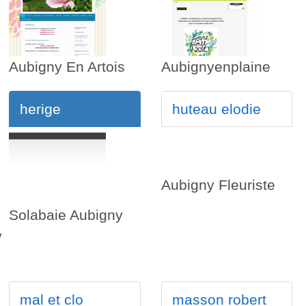
Aubigny En Artois
Aubignyenplaine
herige
huteau elodie
Aubigny Fleuriste
Solabaie Aubigny
y
mal et clo
masson robert