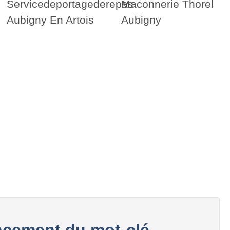
Servicedeportagederepas
Maconnerie Thorel
Aubigny En Artois
Aubigny
cement du mot-clé