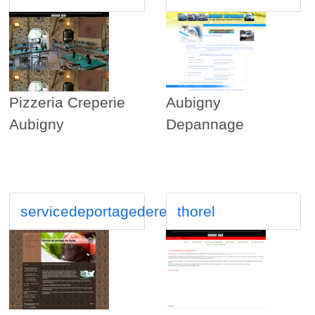
Pizzeria Creperie
Aubigny
Aubigny
Depannage
servicedeportagederepas
thorel