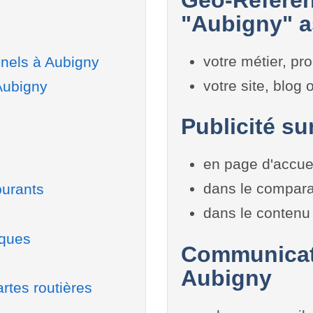
"Aubigny" a
votre métier, pro
nels à Aubigny
votre site, blog
Aubigny
Publicité su
en page d'accue
dans le compara
burants
dans le contenu 
iques
Communicati
Aubigny
rtes routières